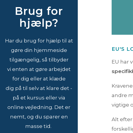
Brug for
hjælp?
Har du brug for hjælp til at
EU'S 
gøre din hjemmeside
tilgængelig, så tilbyder
EU har v
vi enten at gøre arbejdet
specifi
for dig eller at klæde
Kravene 
dig på til selv at klare det -
andre m
på et kursus eller via
vigtige 
online vejledning. Det er
nemt, og du sparer en
Alt efte
masse tid.
forskell