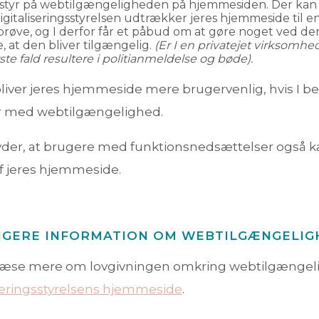
 styr på webtilgængeligheden på hjemmesiden. Der kan 
igitaliseringsstyrelsen udtrækker jeres hjemmeside til e
prøve, og I derfor får et påbud om at gøre noget ved den
e, at den bliver tilgængelig.
(Er I en privatejet virksomhed
te fald resultere i politianmeldelse og bøde).
t bliver jeres hjemmeside mere brugervenlig, hvis I be
r med webtilgængelighed.
yder, at brugere med funktionsnedsættelser også k
f jeres hjemmeside.
IGERE INFORMATION OM WEBTILGÆNGELIG
læse mere om lovgivningen omkring webtilgængel
iseringsstyrelsens hjemmeside
.