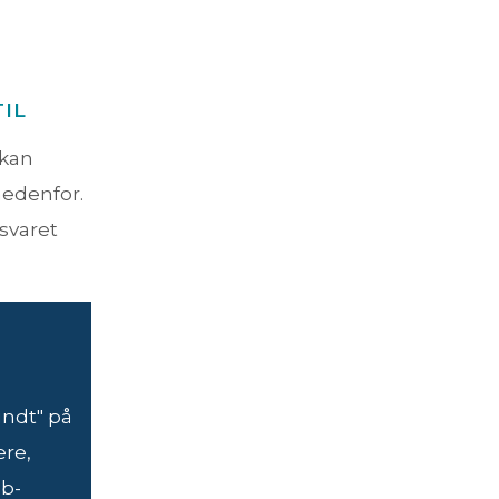
TIL
kan
nedenfor.
svaret
rundt" på
re,
eb-