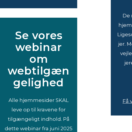
De 
hjemm
Se vores
Liges
webinar
jer. 
vejl
om
je
webtilgæn
gelighed
Alle hjemmesider SKAL
Få 
leve op til kravene for
tilgængeligt indhold. På
dette webinar fra juni 2025