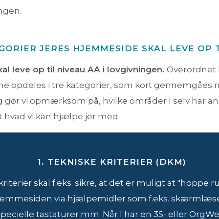
ngen.
GORIER JERES HJEMMESIDE SKAL LEVE OP 
kal leve op til niveau AA i lovgivningen.
Overordnet 
rne opdeles i tre kategorier, som kort gennemgåes 
 gør vi opmærksom på, hvilke områder I selv har an
t hvad vi kan hjælpe jer med.
1. TEKNISKE KRITERIER (DKM)
kriterier skal f.eks. sikre, at det er muligt at "hoppe 
jemmesiden via hjælpemidler som f.eks. skærmlæse
specielle tastaturer mm. Når I har en 3S- eller OrgW