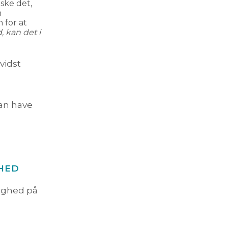
ske det,
n
 for at
, kan det i
vidst
an have
HED
ighed på