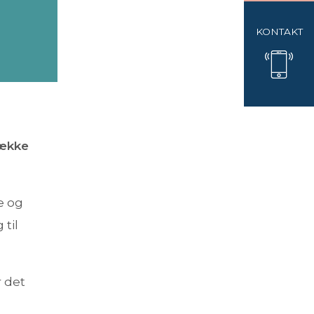
KONTAKT
række
e og
til
r det