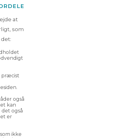
FORDELE
ejde at
ligt, som
 det:
indholdet
nødvendigt
 præcist
mesiden.
råder også
ket kan
r det også
et er
 som ikke