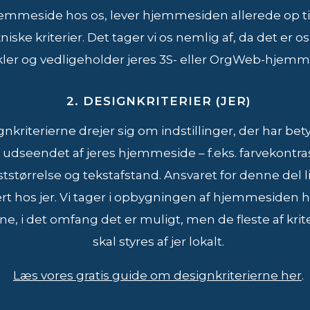
emmeside hos os, lever hjemmesiden allerede op ti
niske kriterier. Det tager vi os nemlig af, da det er os
kler og vedligeholder jeres 3S- eller OrgWeb-hjemm
2. DESIGNKRITERIER (JER)
nkriterierne drejer sig om indstillinger, der har be
r udseendet af jeres hjemmeside – f.eks. farvekontra
ststørrelse og tekstafstand. Ansvaret for denne del l
t hos jer. Vi tager i opbygningen af hjemmesiden h
ne, i det omfang det er muligt, men de fleste af krit
skal styres af jer lokalt.
Læs vores gratis guide om designkriterierne her
.