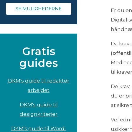
SE MULIGHEDERNE
Er du en
Digitali
håndhæv
Da krave
Gratis
(offentl
guides
Mediecen
til krave
DKM's guide til redaktør
De krav,
arbejdet
du er pr
DKM's guide til
at sikre
designkriterier
Vejledni
DKM's guide til Word-
usikkerh