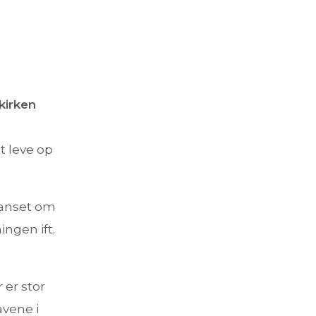
kirken
t leve op
uanset om
ingen ift.
 er stor
avene i