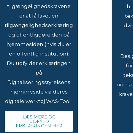
tilgængelighedskravene
hj
er at få lavet en
tek
tilgængelighedserklæring
udvi
og offentliggøre den på
hjemmesiden (hvis du er
en offentlig institution).
Desig
Du udfylder erklæringen
fo
på
tek
Digitaliseringsstyrelsens
primær
hjemmeside via deres
krave
digitale værktøj WAS-Tool.
LÆS MERE OG
UDFYLD
ERKLÆRINGEN HER