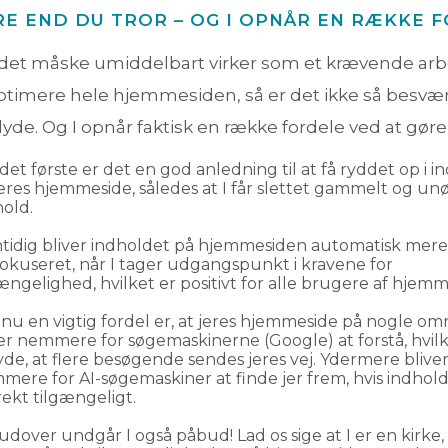
RE END DU TROR – OG I OPNÅR EN RÆKKE 
det måske umiddelbart virker som et krævende arb
ptimere hele hjemmesiden, så er det ikke så besvær
lyde. Og I opnår faktisk en række fordele ved at gøre
det første er det en god anledning til at få ryddet op i 
jeres hjemmeside, således at I får slettet gammelt og u
hold.
tidig bliver indholdet på hjemmesiden automatisk mere
fokuseret, når I tager udgangspunkt i kravene for
ængelighed, hvilket er positivt for alle brugere af hjem
nu en vigtig fordel er, at jeres hjemmeside på nogle om
ver nemmere for søgemaskinerne (Google) at forstå, hvil
yde, at flere besøgende sendes jeres vej. Ydermere blive
mere for AI-søgemaskiner at finde jer frem, hvis indhold
ekt tilgængeligt.
dover undgår I også påbud! Lad os sige at I er en kirke,