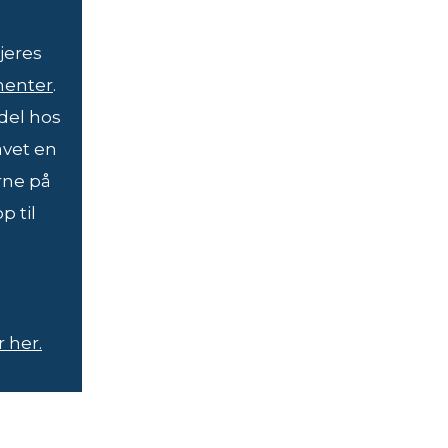
jeres
enter
.
del hos
lavet en
rne på
p til
 her.