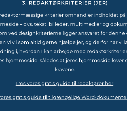
3. REDAKTØRKRITERIER (JER)
redaktørmæssige kriterier omhandler indholdet på 
eside – dvs. tekst, billeder, multimedier og
dokum
om ved designkriterierne ligger ansvaret for denne 
Men vi vil som altid gerne hjælpe jer, og derfor har vi 
edning i, hvordan I kan arbejde med redaktørkriterie
res hjemmeside, således at jeres hjemmeside lever o
kravene.
Læs vores gratis guide til redaktører her
.
vores gratis guide til tilgængelige Word-dokumenter