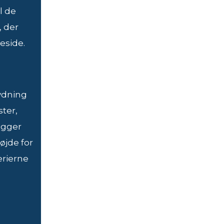
l de
, der
eside.
tydning
ster,
igger
øjde for
erierne