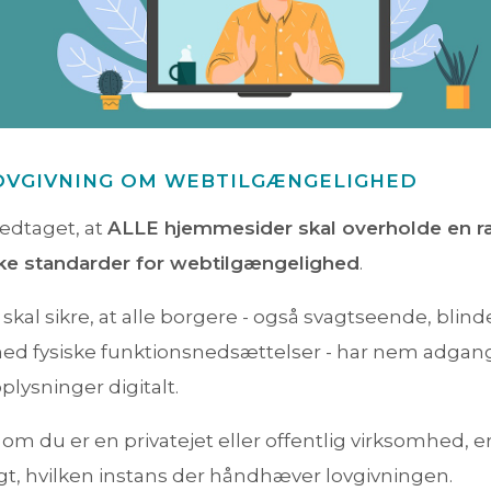
LOVGIVNING OM WEBTILGÆNGELIGHED
edtaget, at
ALLE hjemmesider skal overholde en 
kke standarder for webtilgængelighed
.
skal sikre, at alle borgere - også svagtseende, blind
ed fysiske funktionsnedsættelser - har nem adgang 
oplysninger digitalt.
r om du er en privatejet eller offentlig virksomhed, e
igt, hvilken instans der håndhæver lovgivningen.