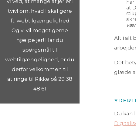
Vi ved, at mange af jer er i
har
at D
tvivl om, hvad I skal gøre
stik
sikr
ift. webtilgængelighed.
værs
Og vi vil meget gerne
Alt i al
hjælpe jer! Har du
arbejde
spørgsmål til
webtilgængelighed, er du
Det bet
derfor velkommen til
glæde a
at ringe til Rikke på 29 38
48 61
YDERL
Du kan 
Digital