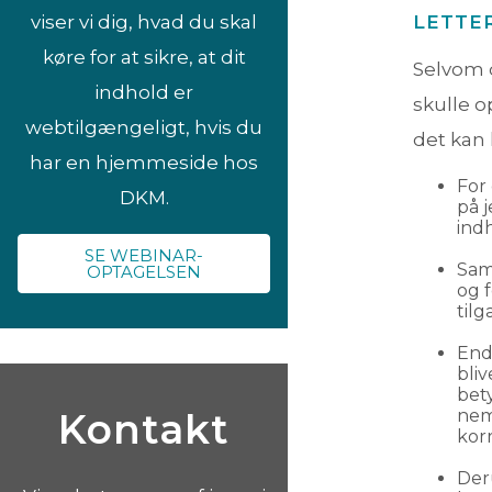
LETTE
viser vi dig, hvad du skal
køre for at sikre, at dit
Selvom 
indhold er
skulle o
webtilgængeligt, hvis du
det kan 
har en hjemmeside hos
For 
DKM.
på 
ind
SE WEBINAR-
Sam
OPTAGELSEN
og 
tilg
End
bli
bet
nem
Kontakt
korr
Deru