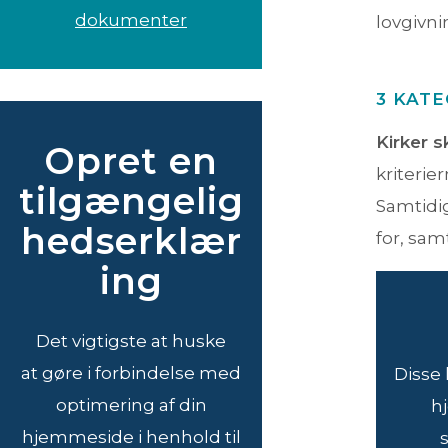
dokumenter
lovgivni
3 KATE
Kirker s
Opret en
kriterie
tilgængelig
Samtidig
hedserklær
for, sam
ing
Det vigtigste at huske
at gøre i forbindelse med
Disse 
optimering af din
h
hjemmeside i henhold til