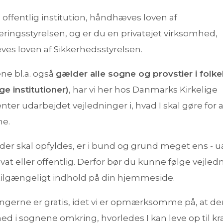
 offentlig institution, håndhæves loven af
seringsstyrelsen, og er du en privatejet virksomhed,
es loven af Sikkerhedsstyrelsen.
ne bl.a. også
gælder alle sogne og provstier i folke
ige institutioner)
, har vi her hos Danmarks Kirkelige
ter udarbejdet vejledninger i, hvad I skal gøre for a
ne.
 der skal opfyldes, er i bund og grund meget ens - 
ivat eller offentlig. Derfor bør du kunne følge vejledn
 tilgængeligt indhold på din hjemmeside.
ngerne er gratis, idet vi er opmærksomme på, at der
ed i sognene omkring, hvorledes I kan leve op til kr